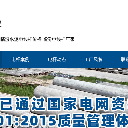
家
 临汾水泥电线杆价格 临汾电线杆厂家
电杆案例
电杆动态
工厂风貌
联