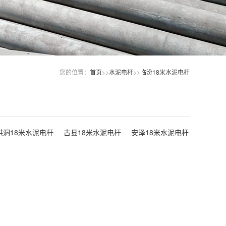
您的位置：
首页
>>
水泥电杆
>>
临汾18米水泥电杆
洪洞18米水泥电杆
古县18米水泥电杆
安泽18米水泥电杆