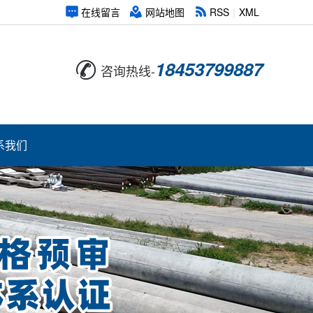
在线留言
网站地图
RSS
|
XML
18453799887
咨询热线-
系我们