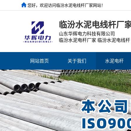
您好，欢迎访问临汾水泥电线杆厂家网站！
临汾水泥电线杆厂
山东华辉电力科技有限公司
临汾水泥电杆厂家 临汾水泥电线杆
网站首页
关于我们
水泥电杆