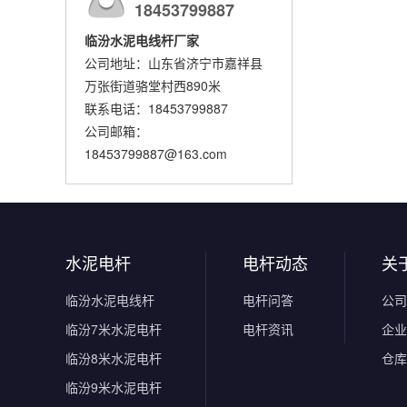
18453799887
临汾水泥电线杆厂家
公司地址：山东省济宁市嘉祥县
万张街道骆堂村西890米
联系电话：18453799887
公司邮箱：
18453799887@163.com
水泥电杆
电杆动态
关
临汾水泥电线杆
电杆问答
公司
临汾7米水泥电杆
电杆资讯
企业
临汾8米水泥电杆
仓库
临汾9米水泥电杆