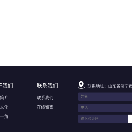
于我们
联系我们
联系地址：山东省济宁市
简介
联系我们
文化
在线留言
一角