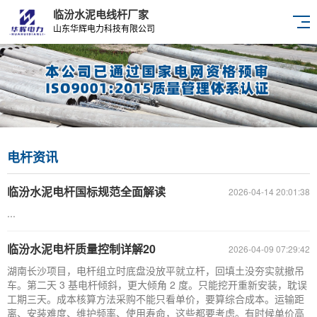
临汾水泥电线杆厂家
山东华辉电力科技有限公司
电杆资讯
临汾水泥电杆国标规范全面解读
2026-04-14 20:01:38
...
临汾水泥电杆质量控制详解20
2026-04-09 07:29:42
湖南长沙项目，电杆组立时底盘没放平就立杆，回填土没夯实就撤吊
车。第二天 3 基电杆倾斜，更大倾角 2 度。只能挖开重新安装，耽误
工期三天。成本核算方法采购不能只看单价，要算综合成本。运输距
离、安装难度、维护频率、使用寿命，这些都要考虑。有时候单价高