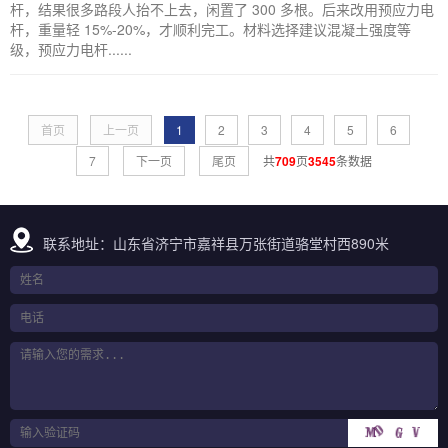
杆，结果很多路段人抬不上去，闲置了 300 多根。后来改用预应力电
杆，重量轻 15%-20%，才顺利完工。材料选择建议混凝土强度等
级，预应力电杆......
首页
上一页
1
2
3
4
5
6
7
下一页
尾页
共
709
页
3545
条数据
联系地址：山东省济宁市嘉祥县万张街道骆堂村西890米