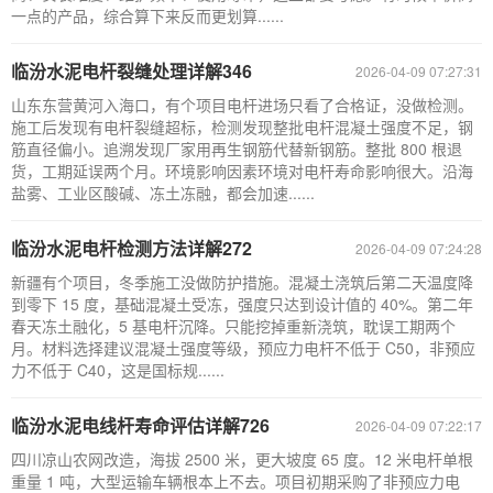
一点的产品，综合算下来反而更划算......
临汾水泥电杆裂缝处理详解346
2026-04-09 07:27:31
山东东营黄河入海口，有个项目电杆进场只看了合格证，没做检测。
施工后发现有电杆裂缝超标，检测发现整批电杆混凝土强度不足，钢
筋直径偏小。追溯发现厂家用再生钢筋代替新钢筋。整批 800 根退
货，工期延误两个月。环境影响因素环境对电杆寿命影响很大。沿海
盐雾、工业区酸碱、冻土冻融，都会加速......
临汾水泥电杆检测方法详解272
2026-04-09 07:24:28
新疆有个项目，冬季施工没做防护措施。混凝土浇筑后第二天温度降
到零下 15 度，基础混凝土受冻，强度只达到设计值的 40%。第二年
春天冻土融化，5 基电杆沉降。只能挖掉重新浇筑，耽误工期两个
月。材料选择建议混凝土强度等级，预应力电杆不低于 C50，非预应
力不低于 C40，这是国标规......
临汾水泥电线杆寿命评估详解726
2026-04-09 07:22:17
四川凉山农网改造，海拔 2500 米，更大坡度 65 度。12 米电杆单根
重量 1 吨，大型运输车辆根本上不去。项目初期采购了非预应力电