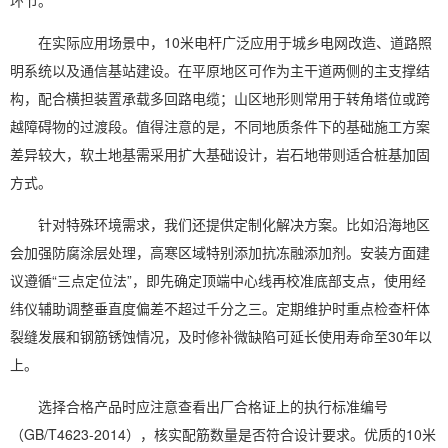
环节。
在实际应用场景中，10米电杆广泛应用于城乡电网改造、道路照
明系统以及通信基站建设。在平原地区可作为主干道两侧的主支撑结
构，配合横担装置承载多回路电缆；山区地形则常用于转角塔位或跨
越障碍物的过渡段。值得注意的是，不同地质条件下的基础施工方案
差异较大，软土地基需采用扩大基础设计，岩石地带则适合桩基加固
方式。
针对特殊环境需求，我们还提供定制化解决方案。比如沿海地区
会加强防腐涂层处理，高寒区域特别添加抗冻融添加剂。安装方面建
议遵循“三点定位法”，即先确定顶端中心线再校准底部支点，使用经
纬仪辅助调整垂直度偏差不超过千分之三。定期维护时重点检查杆体
裂缝发展和钢筋锈蚀情况，及时修补微缺陷可延长使用寿命至30年以
上。
选择合格产品时应注意查看出厂合格证上的执行标准编号
（GB/T4623-2014），核实配筋数量是否符合设计要求。优质的10米